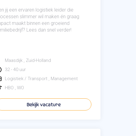
n jij een ervaren logistiek leider die
rocessen slimmer wil maken én graag
mpact maakt binnen een groeiend
miliebedrijf? Lees dan snel verder!
Maasdijk
Zuid-Holland
32 - 40 uur
Logistiek / Transport
Management
HBO
WO
Bekijk vacature