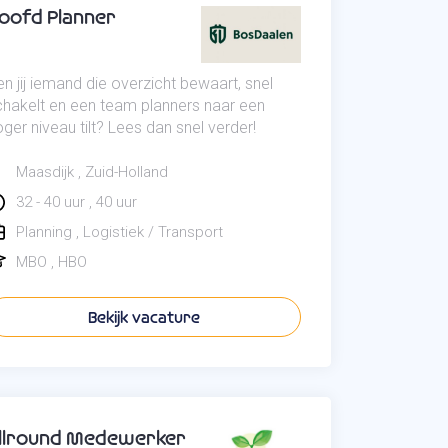
oofd Planner
n jij iemand die overzicht bewaart, snel
chakelt en een team planners naar een
ger niveau tilt? Lees dan snel verder!
Maasdijk
Zuid-Holland
32 - 40 uur
40 uur
Planning
Logistiek / Transport
MBO
HBO
Bekijk vacature
llround Medewerker