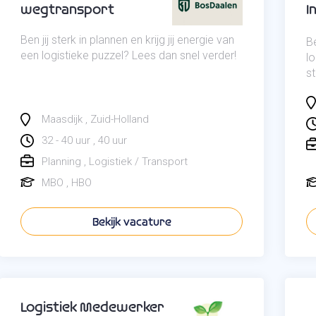
wegtransport
I
Ben jij sterk in plannen en krijg jij energie van
Be
een logistieke puzzel? Lees dan snel verder!
l
st
Maasdijk
Zuid-Holland
32 - 40 uur
40 uur
Planning
Logistiek / Transport
MBO
HBO
Bekijk vacature
Logistiek Medewerker