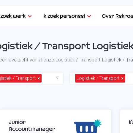
k zoek werk
Ik zoek personeel
Over Rekroe
gistiek / Transport Logistie
 een overzicht van al onze Logistiek / Transport Logistiek / Tr
istiek / Transport
Logistiek / Transport
Junior
W
Accountmanager