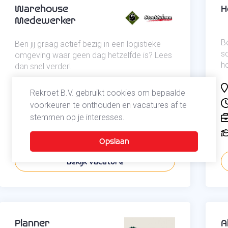
Warehouse
H
Medewerker
Be
Ben jij graag actief bezig in een logistieke
s
omgeving waar geen dag hetzelfde is? Lees
ho
dan snel verder!
Maasdijk
Zuid-Holland
Rekroet B.V. gebruikt cookies om bepaalde
40 uur
voorkeuren te onthouden en vacatures af te
stemmen op je interesses.
Logistiek / Transport
MBO
Bekijk vacature
Planner
A