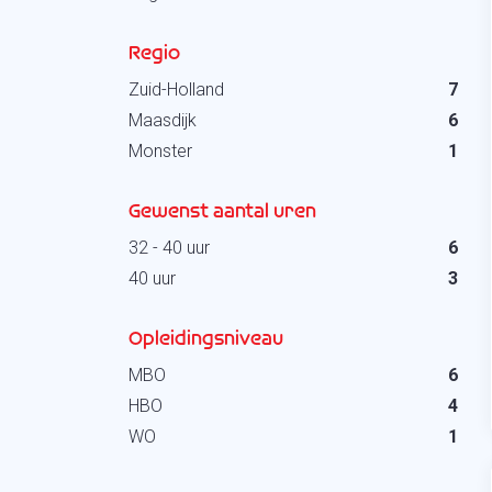
Regio
Zuid-Holland
7
Maasdijk
6
Monster
1
Gewenst aantal uren
32 - 40 uur
6
40 uur
3
Opleidingsniveau
MBO
6
HBO
4
WO
1