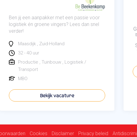
Ben jij een aanpakker met een passie voor
logistiek én groene vingers? Lees dan snel
G
verder!
Maasdijk
Zuid-Holland
32 - 40 uur
Productie
Tuinbouw
Logistiek /
Transport
MBO
Bekijk vacature
oorwaarden
Cookies
Disclaimer
Privacy beleid
Antidiscrimi