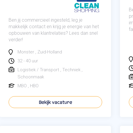
Be
p
Ben jij commercieel ingesteld, leg je
i
makkelijk contact en krijg je energie van het
fa
opbouwen van klantrelaties? Lees dan snel
verder!
Monster
Zuid-Holland
32 - 40 uur
Logistiek / Transport
Techniek
Schoonmaak
MBO
HBO
Bekijk vacature