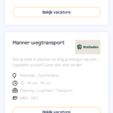
Bekijk vacature
Planner wegtransport
Ben jij sterk in plannen en krijg jij energie van een
logistieke puzzel? Lees dan snel verder!
Maasdijk
Zuid-Holland
32 - 40 uur
40 uur
Planning
Logistiek / Transport
MBO
HBO
Bekijk vacature