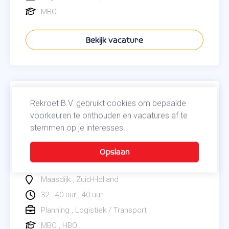
MBO
Bekijk vacature
Hoofd Planner
Rekroet B.V. gebruikt cookies om bepaalde
voorkeuren te onthouden en vacatures af te
stemmen op je interesses.
Ben jij iemand die overzicht bewaart, snel
schakelt en een team planners naar een hoger
niveau tilt? Lees dan snel verder!
Maasdijk
Zuid-Holland
32 - 40 uur
40 uur
Planning
Logistiek / Transport
MBO
HBO