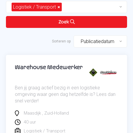
Logistiek / Transport
Zoek
Publicatiedatum
Warehouse Medewerker
Ben jij graag actief bezig in een logistieke
omgeving waar geen dag hetzelfde is? Lees dan
snel verder!
Maasdijk
Zuid-Holland
40 uur
Logistiek / Transport