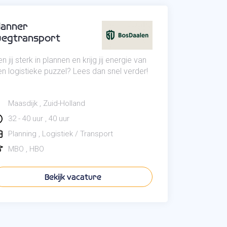
lanner
egtransport
n jij sterk in plannen en krijg jij energie van
n logistieke puzzel? Lees dan snel verder!
Maasdijk
Zuid-Holland
32 - 40 uur
40 uur
Planning
Logistiek / Transport
MBO
HBO
Bekijk vacature