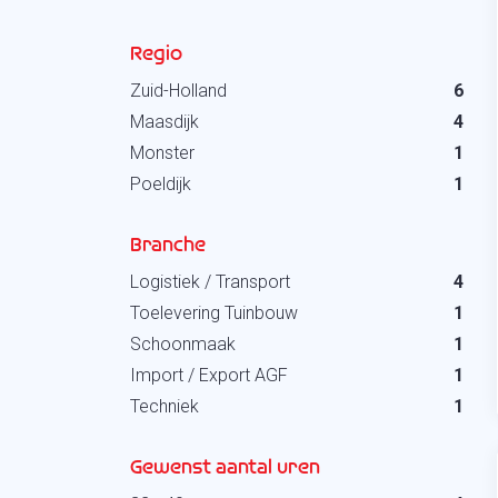
Regio
Zuid-Holland
6
Maasdijk
4
Monster
1
Poeldijk
1
Branche
Logistiek / Transport
4
Toelevering Tuinbouw
1
Schoonmaak
1
Import / Export AGF
1
Techniek
1
Gewenst aantal uren