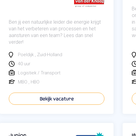
Be
o
Ben jij een natuurlijke leider die energie krijgt
i
van het verbeteren van processen en het
s
aansturen van een team? Lees dan snel
w
verder!
Poeldijk
Zuid-Holland
40 uur
Logistiek / Transport
MBO
HBO
Bekijk vacature
Junior
W