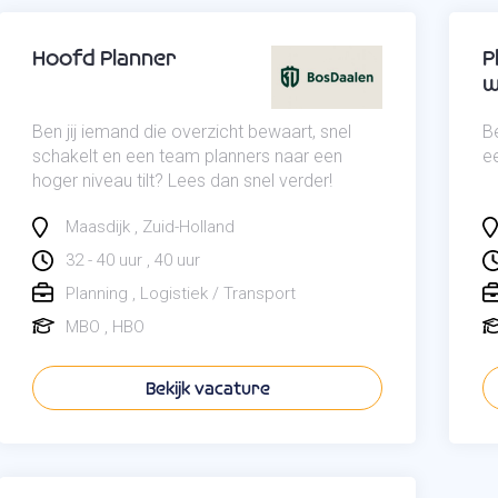
Hoofd Planner
P
w
Ben jij iemand die overzicht bewaart, snel
Be
schakelt en een team planners naar een
ee
hoger niveau tilt? Lees dan snel verder!
Maasdijk
Zuid-Holland
32 - 40 uur
40 uur
Planning
Logistiek / Transport
MBO
HBO
Bekijk vacature