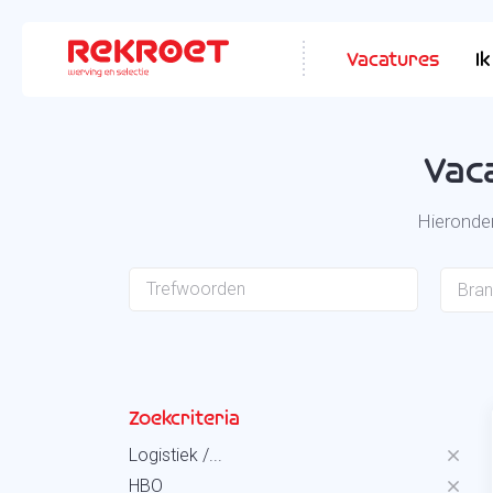
Vacatures
I
Vac
Hieronder
Bra
Zoekcriteria
Logistiek /...
HBO