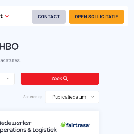
t
CONTACT
OPEN SOLLICITATIE
 HBO
vacatures.
Zoek
Publicatiedatum
edewerker
perations & Logistiek