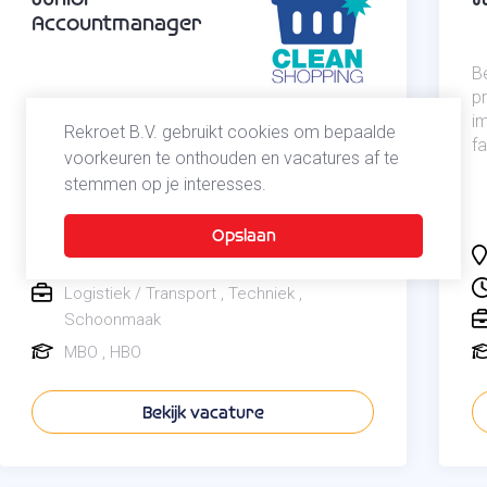
Accountmanager
Be
p
Ben jij commercieel ingesteld, leg je
i
Rekroet B.V. gebruikt cookies om bepaalde
makkelijk contact en krijg je energie van het
fa
voorkeuren te onthouden en vacatures af te
opbouwen van klantrelaties? Lees dan snel
verder!
stemmen op je interesses.
Monster
Zuid-Holland
32 - 40 uur
Logistiek / Transport
Techniek
Schoonmaak
MBO
HBO
Bekijk vacature