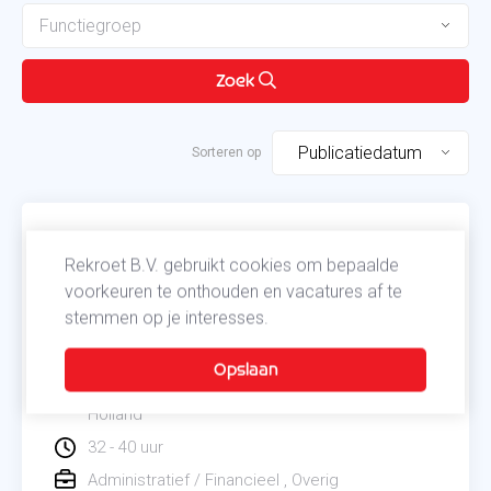
Functiegroep
Zoek
Publicatiedatum
Senior Juridisch Adviseur
Rekroet B.V. gebruikt cookies om bepaalde
voorkeuren te onthouden en vacatures af te
Wil jij het verschil maken voor jouw klanten en een
stemmen op je interesses.
sparringpartner voor hen zijn bij tal van juridische
vraagstukken? Lees dan snel verder!
Delft
Maasdijk
Maassluis
Naaldwijk
Zuid-
Holland
32 - 40 uur
Administratief / Financieel
Overig