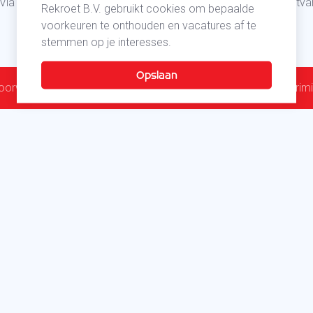
Via een van onderstaande opties kan je nieuwe vacatures ontv
Rekroet B.V. gebruikt cookies om bepaalde
voorkeuren te onthouden en vacatures af te
stemmen op je interesses.
oorwaarden
Cookies
Disclaimer
Privacy beleid
Antidiscrimi