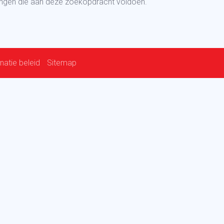
angen die aan deze zoekopdracht voldoen.
natie beleid
Sitemap